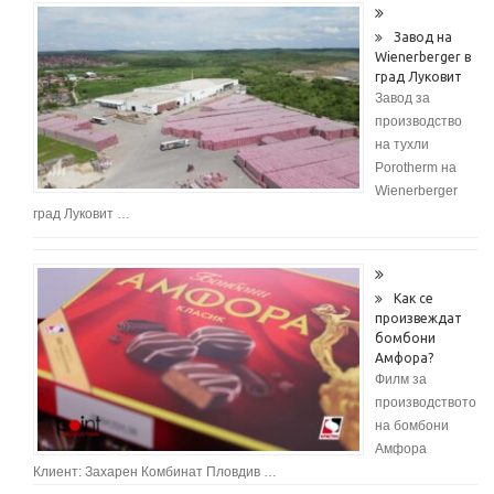
Завод на
Wienerberger в
град Луковит
Завод за
производство
на тухли
Porotherm на
Wienerberger
град Луковит …
Как се
произвеждат
бомбони
Амфора?
Филм за
производството
на бомбони
Амфора
Клиент: Захарен Комбинат Пловдив …