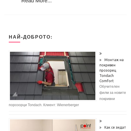
Read More...
НАЙ-ДОБРОТО:
Монтаж на
покривен
прозорец
Tondach
Comfort
Обучителен
филм за новите
покривни
порозорци Tondach. Клиент: Wienerberger
Как се зидат