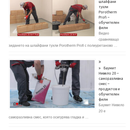
шлайфани
тухли
Porotherm
Profi –
обучителен
филм
Видео
сравняващо
зидането на шлайфани тухли Porotherm Profi с полиуретаново …
Баумит
Нивело 20 –
саморазливна
смес –
продуктов и
обучителен
филм
Баумит Нивело
20 е
саморазливна смес, която осигурява гладка и …