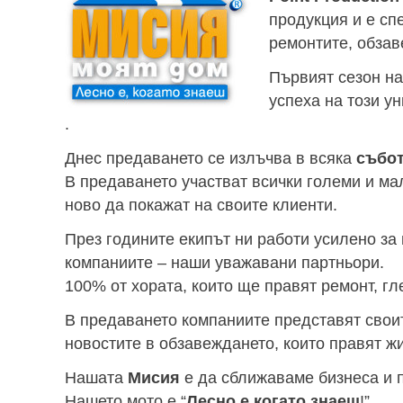
продукция и е сп
ремонтите, обзав
Първият сезон н
успеха на този у
.
Днес предаването се излъчва в всяка
събот
В предаването участват всички големи и мал
ново да покажат на своите клиенти.
През годините екипът ни работи усилено за
компаниите – наши уважавани партньори.
100% от хората, които ще правят ремонт, г
В предаването компаниите представят своит
новостите в обзавеждането, които правят жи
Нашата
Мисия
е да сближаваме бизнеса и 
Нашето мото е “
Лесно е когато знаеш
!”