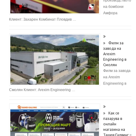
производството
на бомбони
Амфора
Клиент: Захарен Комбинат Пловдив …
Филм за
завода на
Arexim
Engineering в
Смолян
Филм за завода
на Arexim
Engineering в
Смолян Клиент: Arexim Engineering …
Как се
пазарува в
онлайн
магазина на
Ташев-Галвинг –