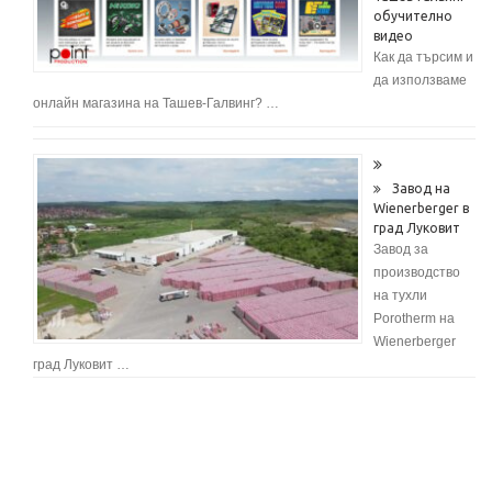
обучително
видео
Как да търсим и
да използваме
онлайн магазина на Ташев-Галвинг? …
Завод на
Wienerberger в
град Луковит
Завод за
производство
на тухли
Porotherm на
Wienerberger
град Луковит …