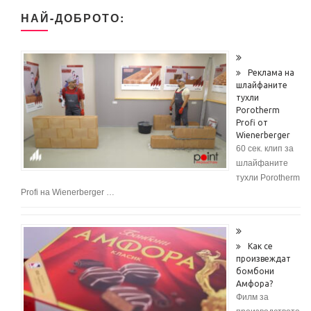
НАЙ-ДОБРОТО:
Реклама на
шлайфаните
тухли
Porotherm
Profi от
Wienerberger
60 сек. клип за
шлайфаните
тухли Porotherm
Profi на Wienerberger …
Как се
произвеждат
бомбони
Амфора?
Филм за