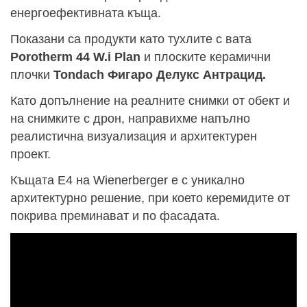
енергоефективната къща.
Показани са продукти като тухлите с вата
Porotherm 44 W.i Plan
и плоските керамични
плочки
Tondach Фигаро Делукс Антрацид.
Като допълнение на реалните снимки от обект и
на снимките с дрон, направихме напълно
реалистична визуализация и архитектурен
проект.
Къщата E4 на Wienerberger е с уникално
архитектурно решение, при което керемидите от
покрива преминават и по фасадата.