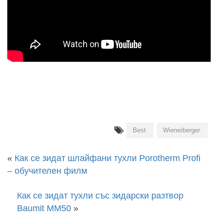
Best
Wienerberger
«
Как се зидат шлайфани тухли Porotherm Profi
– обучителен филм
Как се зидат тухли със зидарски разтвор
Baumit MM50
»