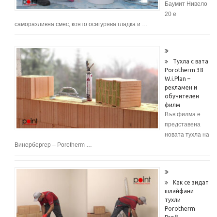
Баумит Нивело
20 е
саморазливна смес, която осигурява гладка и …
Тухла с вата
Porotherm 38
W.i.Plan –
рекламен и
обучителен
филм
Във филма е
представена
новата тухла на
Винербергер – Porotherm …
Как се зидат
шлайфани
тухли
Porotherm