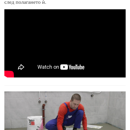
след полагането ѝ.