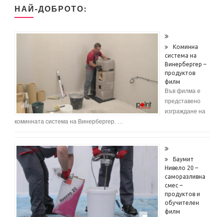
НАЙ-ДОБРОТО:
Коминна
система на
Винербергер –
продуктов
филм
Във филма е
представено
изграждане на
коминната система на Винербергер. …
Баумит
Нивело 20 –
саморазливна
смес –
продуктов и
обучителен
филм