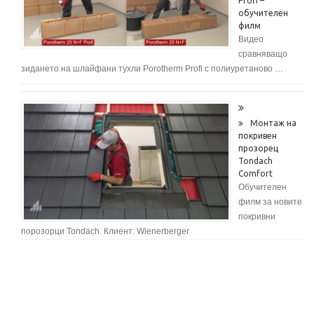
Profi –
обучителен
филм
Видео
сравняващо
зидането на шлайфани тухли Porotherm Profi с полиуретаново …
Монтаж на
покривен
прозорец
Tondach
Comfort
Обучителен
филм за новите
покривни
порозорци Tondach. Клиент: Wienerberger