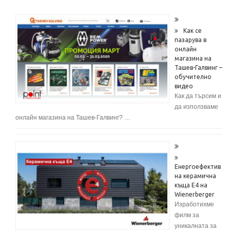
Как се
пазарува в
онлайн
магазина на
Ташев-Галвинг –
обучително
видео
Как да търсим и
да използваме
онлайн магазина на Ташев-Галвинг? …
Енергоефектив
на керамична
къща E4 на
Wienerberger
Изработихме
филм за
уникалната за