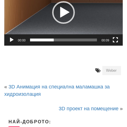
00:00
00:09
Weber
«
3D Анимация на специална маламашка за
хидроизолация
3D проект на помещение
»
НАЙ-ДОБРОТО: