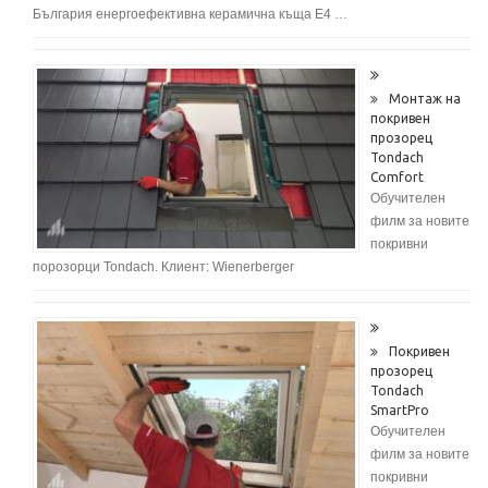
България енергоефективна керамична къща E4 …
Монтаж на
покривен
прозорец
Tondach
Comfort
Обучителен
филм за новите
покривни
порозорци Tondach. Клиент: Wienerberger
Покривен
прозорец
Tondach
SmartPro
Обучителен
филм за новите
покривни