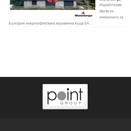
Изработихме
филм за
уникалната за
България енергоефективна керамична къща E4 …