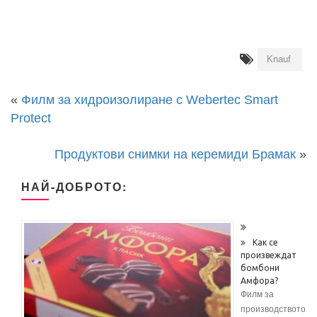
Knauf
«
Филм за хидроизолиране с Webertec Smart
Protect
Продуктови снимки на керемиди Брамак
»
НАЙ-ДОБРОТО:
Как се
произвеждат
бомбони
Амфора?
Филм за
производството