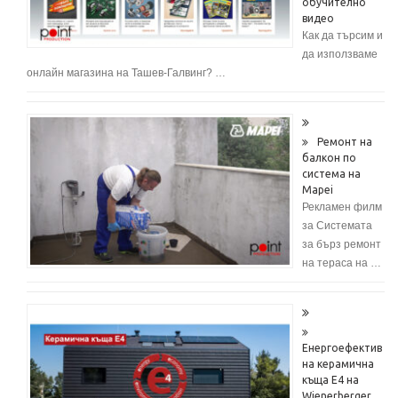
обучително
видео
Как да търсим и
да използваме
онлайн магазина на Ташев-Галвинг? …
Ремонт на
балкон по
система на
Mapei
Рекламен филм
за Системата
за бърз ремонт
на тераса на …
Енергоефектив
на керамична
къща E4 на
Wienerberger