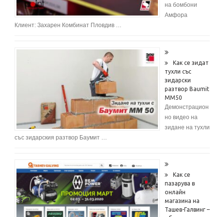
на бомбони
Амфора
Клиент: Захарен Комбинат Пловдив …
Как се зидат
тухли със
зидарски
разтвор Baumit
MM50
Демонстрацион
но видео на
зидане на тухли
със зидарския разтвор Баумит …
Как се
пазарува в
онлайн
магазина на
Ташев-Галвинг –