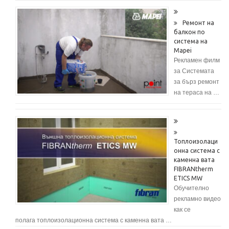
Ремонт на
балкон по
система на
Mapei
Рекламен филм
за Системата
за бърз ремонт
на тераса на …
Топлоизолаци
онна система с
каменна вата
FIBRANtherm
ETICS MW
Обучително
рекламно видео
как се
полага топлоизолационна система с каменна вата …