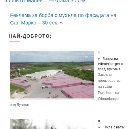
плочи от Мапеи – Реклама 30 сек.
Реклама за борба с мухъла по фасадата на
Сан Марко – 30 сек.
»
НАЙ-ДОБРОТО:
Завод на
Wienerberger в
град Луковит
Завод за
производство
на тухли
Porotherm на
Wienerberger
град Луковит …
Тухла с вата