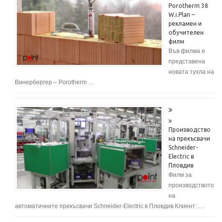
Porotherm 38
W.i.Plan –
рекламен и
обучителен
филм
Във филма е
представена
новата тухла на
Винербергер – Porotherm …
Производство
на прекъсвачи
Schneider-
Electric в
Пловдив
Филм за
производството
на
автоматичните прекъсвачи Schneider-Electric в Пловдив Клиент: …