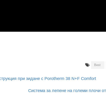
Best
трукция при зидане с Porotherm 38 N+F Comfort
Система за лепене на големи плочи от