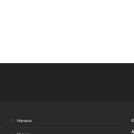
Начало
©
A