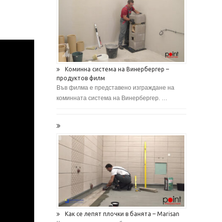
Коминна система на Винербергер –
продуктов филм
Във филма е представено изграждане на
коминната система на Винербергер. …
Как се лепят плочки в банята – Marisan