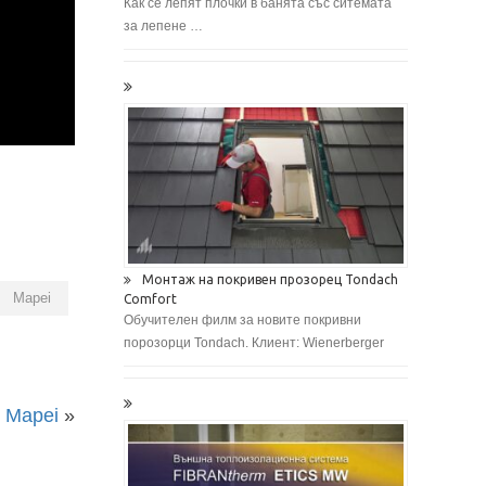
Как се лепят плочки в банята със ситемата
за лепене …
Монтаж на покривен прозорец Tondach
Mapei
Comfort
Обучителен филм за новите покривни
порозорци Tondach. Клиент: Wienerberger
 Mapei
»