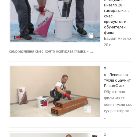
Нивело 20 –
саморазливна
смес –
продуктов и
обучителен
филм
Баумит Нивело
20 е
саморазливна смес, която осигурява гладка и …
Лепене на
тухли с Баумит
ПланоФикс
Обучителен
филм как се
лепят тухли със
сух разтвор за
…