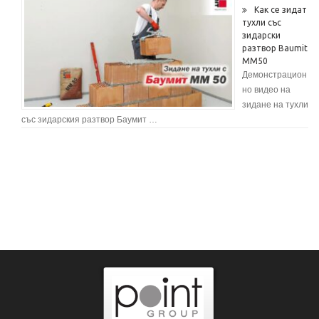
Как се зидат
тухли със
зидарски
разтвор Baumit
MM50
Демонстрацион
но видео на
зидане на тухли
със зидарския разтвор Баумит …