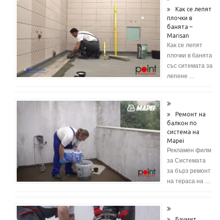
Как се лепят
плочки в
банята –
Marisan
Как се лепят
плочки в банята
със ситемата за
лепене …
Ремонт на
балкон по
система на
Mapei
Рекламен филм
за Системата
за бърз ремонт
на тераса на …
Баумит