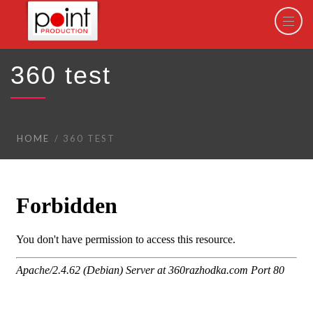
360 test
HOME
360 TEST